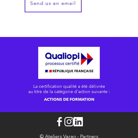
Send us an email
La certification qualité a été délivrée
au titre de la catégorie d'action suivante :
ACTIONS DE FORMATION
© Ateliers Varan -
Partners