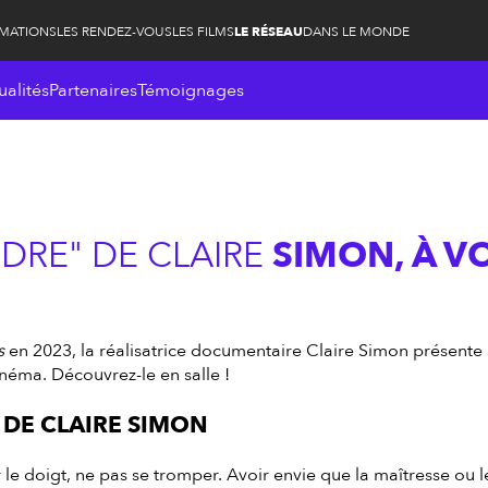
RMATIONS
LES RENDEZ-VOUS
LES FILMS
LE RÉSEAU
DANS LE MONDE
ualités
Partenaires
Témoignages
DRE" DE CLAIRE
SIMON, À VO
s
en 2023, la réalisatrice documentaire Claire Simon présente
néma. Découvrez-le en salle !
, DE CLAIRE SIMON
e doigt, ne pas se tromper. Avoir envie que la maîtresse ou le 