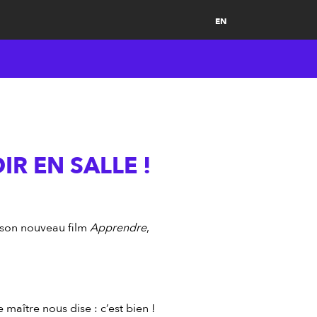
EN
IR EN SALLE !
 son nouveau film
Apprendre
,
maître nous dise : c’est bien !