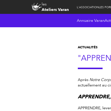
les
L'ASSOCIATION
LES FO
Ateliers Varan
Annuaire Varan
Act
ACTUALITÉS
"APPREN
Après
Notre Corp
actuellement au ci
APPRENDRE
APPRENDRE, lever l