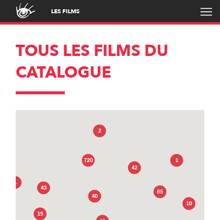
LES FILMS
TOUS LES FILMS DU
CATALOGUE
2
720
1
42
1
43
65
40
10
19