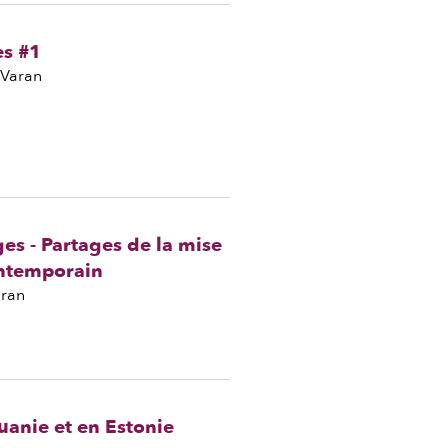
es #1
 Varan
s - Partages de la mise
ontemporain
aran
uanie et en Estonie