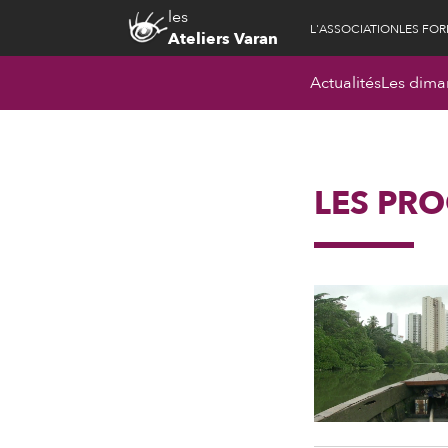
les
L'ASSOCIATION
LES FO
Ateliers Varan
Actualités
Les dima
LES PR