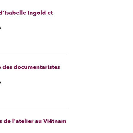
d’Isabelle Ingold et
n
e des documentaristes
n
 de l'atelier au Viêtnam