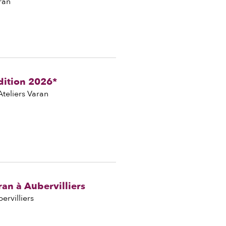
ran
dition 2026*
Ateliers Varan
ran à Aubervilliers
ervilliers