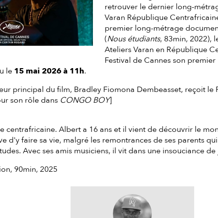
retrouver le dernier long-métrage
Varan République Centrafricain
premier long-métrage documenta
(
Nous étudiants
, 83min, 2022), l
Ateliers Varan en République Ce
Festival de Cannes son premier 
eu le
15 mai 2026 à 11h
.
cteur principal du film, Bradley Fiomona Dembeasset, reçoit le 
ur son rôle dans
CONGO BOY
]
 centrafricaine. Albert a 16 ans et il vient de découvrir le mon
êve d'y faire sa vie, malgré les remontrances de ses parents qu
tudes. Avec ses amis musiciens, il vit dans une insouciance de 
ction, 90min, 2025