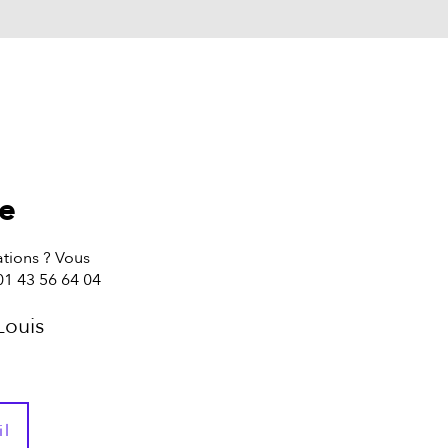
te
tions ? Vous
01 43 56 64 04
Louis
il