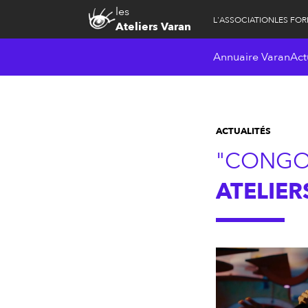
les
L'ASSOCIATION
LES FO
Ateliers Varan
Annuaire Varan
Act
ACTUALITÉS
"CONGO 
ATELIER