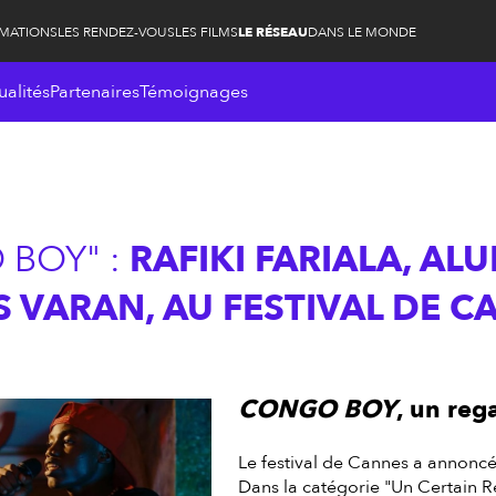
RMATIONS
LES RENDEZ-VOUS
LES FILMS
LE RÉSEAU
DANS LE MONDE
ualités
Partenaires
Témoignages
BOY" :
RAFIKI FARIALA, AL
S VARAN, AU FESTIVAL DE 
CONGO BOY
, un reg
Le festival de Cannes a annoncé l
Dans la catégorie "Un Certain Re