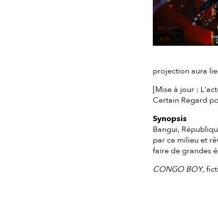
projection aura li
[Mise à jour : L'a
Certain Regard po
Synopsis
Bangui, République
par ce milieu et r
faire de grandes é
CONGO BOY
, fi