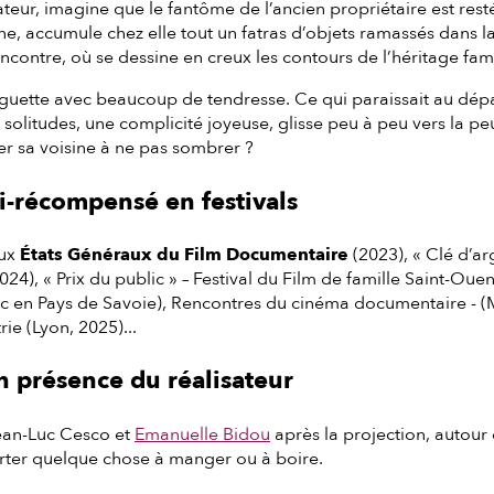
sateur, imagine que le fantôme de l’ancien propriétaire est re
ne, accumule chez elle tout un fatras d’objets ramassés dans la 
encontre, où se dessine en creux les contours de l’héritage famil
uette avec beaucoup de tendresse. Ce qui paraissait au départ
solitudes, une complicité joyeuse, glisse peu à peu vers la peu
r sa voisine à ne pas sombrer ?
i-récompensé en festivals
aux
États Généraux du Film Documentaire
(2023), « Clé d’ar
024), « Prix du public » – Festival du Film de famille Saint-Ou
oc en Pays de Savoie), Rencontres du cinéma documentaire - (
ie (Lyon, 2025)...
n présence du réalisateur
ean-Luc Cesco et
Emanuelle Bidou
après la projection, autour
orter quelque chose à manger ou à boire.