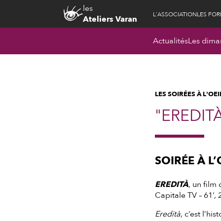
les
L'ASSOCIATION
LES FO
Ateliers Varan
Actualités
Les dima
LES SOIRÉES À L'OEI
"EREDIT
SOIRÉE À L
EREDITÀ
, un film
Capitale TV – 61’, 
Eredità
, c’est l’h