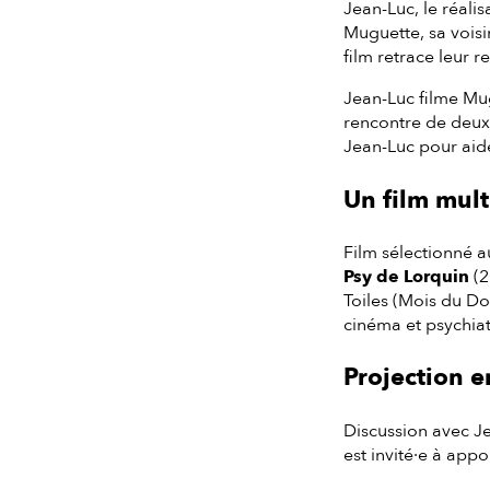
Jean-Luc, le réali
Muguette, sa voisi
film retrace leur r
Jean-Luc filme Mug
rencontre de deux 
Jean-Luc pour aide
Un film mult
Film sélectionné 
Psy de Lorquin
(2
Toiles (Mois du D
cinéma et psychiatr
Projection e
Discussion avec J
est invité·e à app