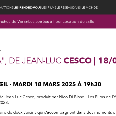
RMATIONS
LES RENDEZ-VOUS
LES FILMS
LE RÉSEAU
DANS LE MONDE
nches de Varan
Les soirées à l'oeil
Location de salle
L
À", DE JEAN-LUC
CESCO | 18/
’ŒIL · MARDI 18 MARS 2025 À 19h30
 de Jean-Luc Cesco, produit par Nico Di Biase – Les Films de l
2023.
istoire de deux voisins qui s’accompagnent dans des moments dif