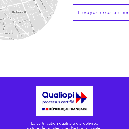
Envoyez-nous un ma
La certification qualité a été délivrée
au titre de la catégorie d'action suivante :