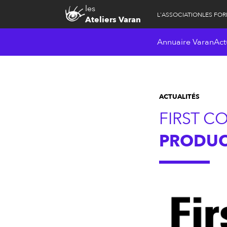
les
L'ASSOCIATION
LES FO
Ateliers Varan
Annuaire Varan
Act
ACTUALITÉS
FIRST C
PRODUCT