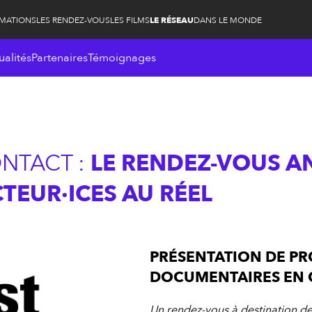
RMATIONS
LES RENDEZ-VOUS
LES FILMS
LE RÉSEAU
DANS LE MONDE
ualités
Partenaires
Témoignages
ONTACT :
LE RENDEZ-VOUS A
EUR·ICES AU RÉEL
PRÉSENTATION DE PR
DOCUMENTAIRES EN 
Un rendez-vous à destination d