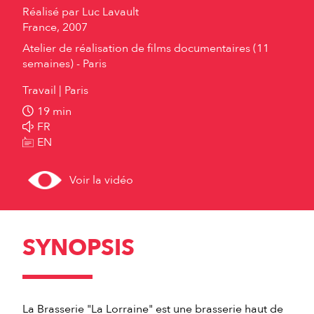
Réalisé par
Luc Lavault
France, 2007
Atelier de réalisation de films documentaires (11
semaines) - Paris
Travail
Paris
19 min
FR
EN
Voir la vidéo
SYNOPSIS
La Brasserie "La Lorraine" est une brasserie haut de