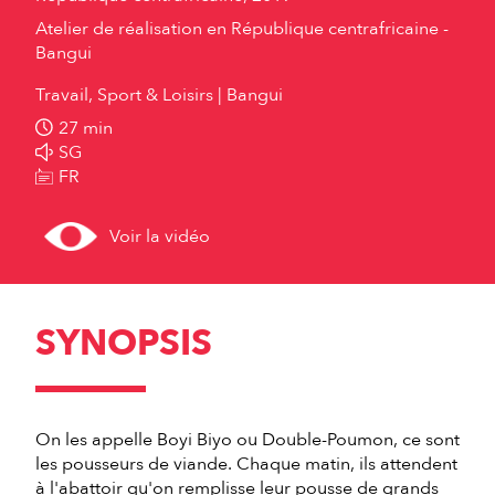
Atelier de réalisation en République centrafricaine -
Bangui
Travail, Sport & Loisirs
Bangui
27 min
SG
FR
Voir la vidéo
SYNOPSIS
On les appelle Boyi Biyo ou Double-Poumon, ce sont
les pousseurs de viande. Chaque matin, ils attendent
à l'abattoir qu'on remplisse leur pousse de grands