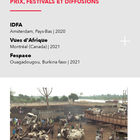
PRIX, FESTIVALS ET DIFFUSIONS
IDFA
Amsterdam, Pays-Bas
2020
Vues d'Afrique
Montréal (Canada)
2021
Fespaco
Ouagadougou, Burkina faso
2021
Festival Rencontres du Film court
Festival Emergences
Exposition "Un pays sans
Impala
Antananarivo, Madagascar
Lomé, Togo
sommeil"
Dosso, Niger
2022
2022
2021
Saint-Ouen-sur-Seine (93)
2022