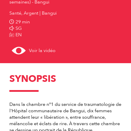
semaines) - Bangui
Santé, Argent
Bangui
29 min
SG
EN
Voir la vidéo
SYNOPSIS
Dans la chambre n°1 du service de traumatologie de
l'Hôpital communautaire de Bangui, dix femmes
attendent leur « libération », entre souffrance,
mélancolie et éclats de rire. À travers cette chambre
se dessine un portrait de la République