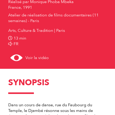
Réalisé par
Monique Phoba Mbeka
France, 1991
Atelier de réalisation de films documentaires (11
semaines) - Paris
Arts, Culture & Tradition
Paris
13 min
FR
Voir la vidéo
SYNOPSIS
Dans un cours de danse, rue du Faubourg du
Temple, le Djembé résonne sous les mains de