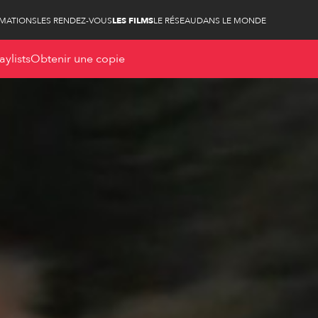
RMATIONS
LES RENDEZ-VOUS
LES FILMS
LE RÉSEAU
DANS LE MONDE
aylists
Obtenir une copie