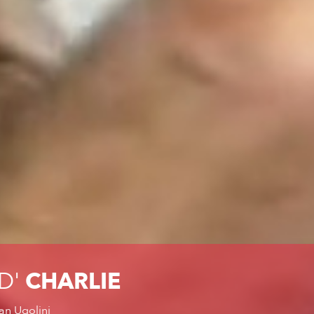
D'
CHARLIE
ian Ugolini