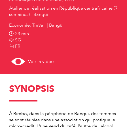
Atelier de réalisation en République centrafricaine (7
semaines) - Bangui
Économie, Travail
Bangui
23 min
SG
FR
Voir la vidéo
SYNOPSIS
À Bimbo, dans la périphérie de Bangui, des femmes
se sont réunies dans une association qui pratique le
micro-crédit. L'une vend du café, l'autre de l'alcool,