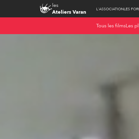
les
L'ASSOCIATION
LES FO
Ateliers Varan
Tous les films
Les pl