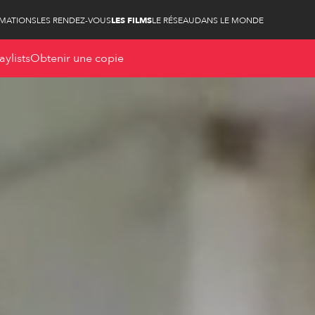
RMATIONS
LES RENDEZ-VOUS
LES FILMS
LE RÉSEAU
DANS LE MONDE
aylists
Obtenir une copie