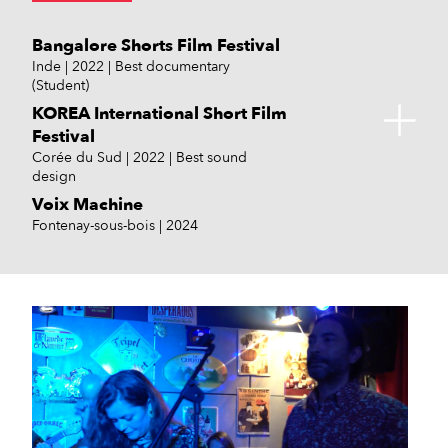
Bangalore Shorts Film Festival
Inde
2022
Best documentary
(Student)
KOREA International Short Film
Festival
Corée du Sud
2022
Best sound
design
Voix Machine
Fontenay-sous-bois
2024
OMJA Aubervilliers
Positive Film Festival
Semana de cine Latinoamericano
Aubervilliers (93)
Kyiv, Ukraine
à Buenos Aires en Argentine
2022
2023
Buenos aires, Argentine
2022