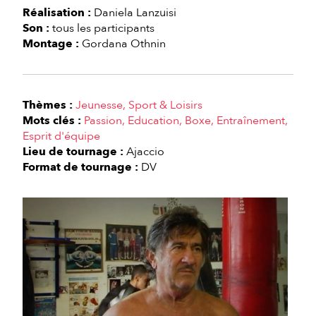
Réalisation :
Daniela Lanzuisi
Son :
tous les participants
Montage :
Gordana Othnin
Thèmes :
Jeunesse
Sport & Loisirs
Mots clés :
Passion
Education
Boxe
Entraînement
Esprit d'équipe
Lieu de tournage :
Ajaccio
Format de tournage :
DV