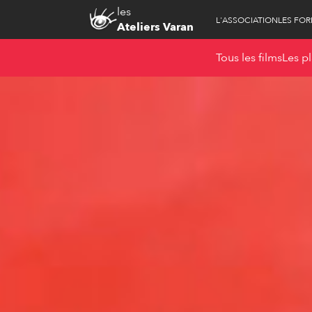
les
L'ASSOCIATION
LES FO
Ateliers Varan
Tous les films
Les pl