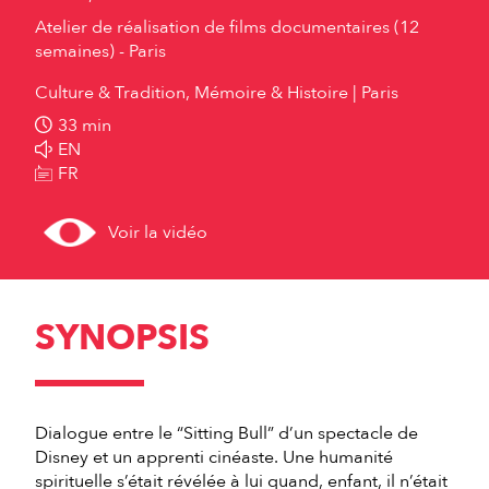
Atelier de réalisation de films documentaires (12
semaines) - Paris
Culture & Tradition, Mémoire & Histoire
Paris
33 min
EN
FR
Voir la vidéo
SYNOPSIS
Dialogue entre le “Sitting Bull” d’un spectacle de
Disney et un apprenti cinéaste. Une humanité
spirituelle s’était révélée à lui quand, enfant, il n’était