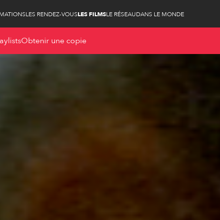
RMATIONS
LES RENDEZ-VOUS
LES FILMS
LE RÉSEAU
DANS LE MONDE
aylists
Obtenir une copie