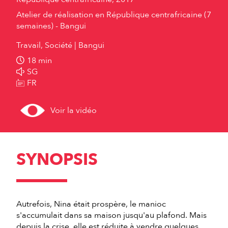
Atelier de réalisation en République centrafricaine (7
semaines) - Bangui
Travail, Société
Bangui
18 min
SG
FR
Voir la vidéo
SYNOPSIS
Autrefois, Nina était prospère, le manioc
s'accumulait dans sa maison jusqu'au plafond. Mais
depuis la crise, elle est réduite à vendre quelques