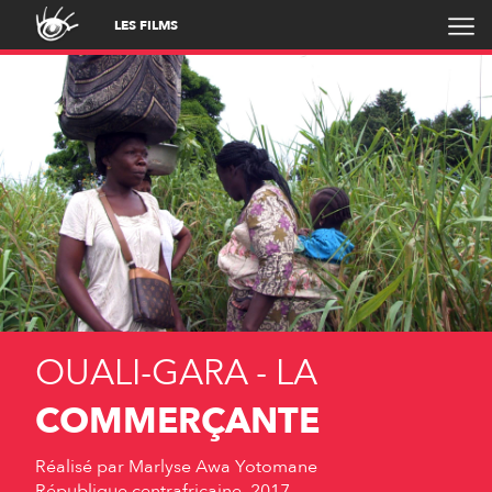
LES FILMS
OUALI-GARA - LA
COMMERÇANTE
Réalisé par
Marlyse Awa Yotomane
République centrafricaine, 2017