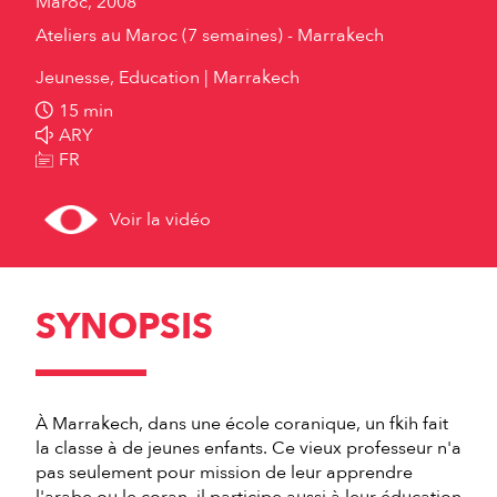
Maroc, 2008
Ateliers au Maroc (7 semaines) - Marrakech
Jeunesse, Education
Marrakech
15 min
ARY
FR
Voir la vidéo
SYNOPSIS
À Marrakech, dans une école coranique, un fkih fait
la classe à de jeunes enfants. Ce vieux professeur n'a
pas seulement pour mission de leur apprendre