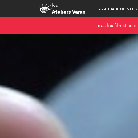
les
L'ASSOCIATION
LES FO
Ateliers Varan
Tous les films
Les pl