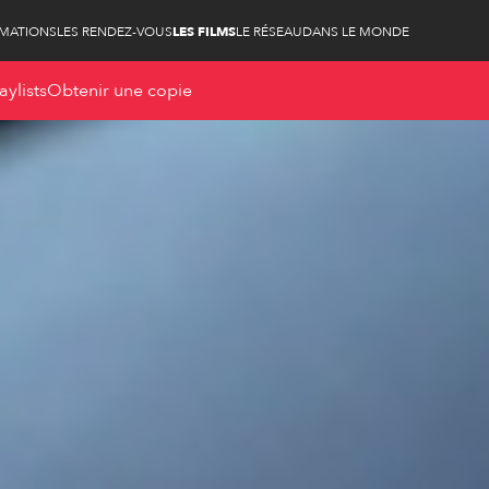
RMATIONS
LES RENDEZ-VOUS
LES FILMS
LE RÉSEAU
DANS LE MONDE
aylists
Obtenir une copie