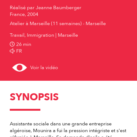
Réalisé par
Jeanne Baumberger
France, 2004
Atelier à Marseille (11 semaines) - Marseille
Travail, Immigration
Marseille
26 min
FR
Voir la vidéo
SYNOPSIS
Assistante sociale dans une grande entreprise
algéroise, Mounira a fui la pression intégriste et s'est