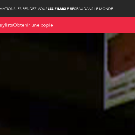
RMATIONS
LES RENDEZ-VOUS
LES FILMS
LE RÉSEAU
DANS LE MONDE
aylists
Obtenir une copie