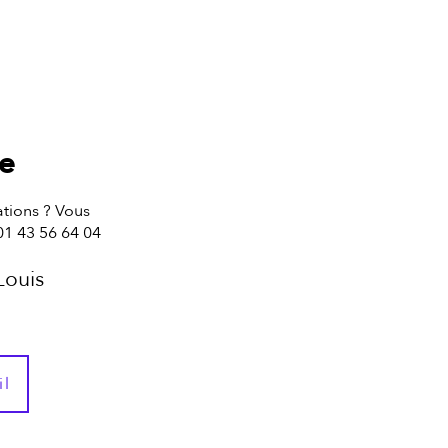
te
tions ? Vous
01 43 56 64 04
Louis
il