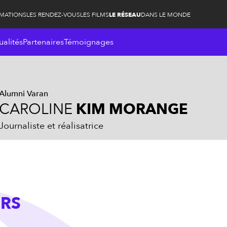
RMATIONS
LES RENDEZ-VOUS
LES FILMS
LE RÉSEAU
DANS LE MONDE
ualités
Partenaires
Témoignages
Alumni Varan
CAROLINE
KIM MORANGE
Journaliste et réalisatrice
RS