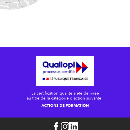
La certification qualité a été délivrée
au titre de la catégorie d'action suivante :
ACTIONS DE FORMATION