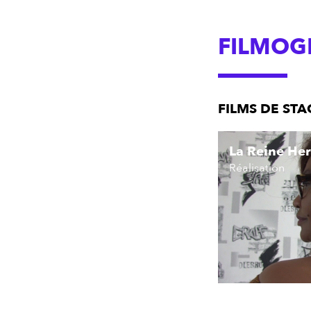
FILMOG
FILMS DE ST
La Reine He
Réalisation