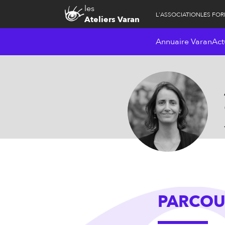
les
L'ASSOCIATION
LES FO
Ateliers Varan
Annuaire Varan
Act
PARCOU