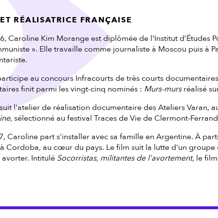
ET RÉALISATRICE FRANÇAISE
6, Caroline Kim Morange est diplômée de l'Institut d’Études Po
uniste ». Elle travaille comme journaliste à Moscou puis à Pa
tariste.
le participe au concours Infracourts de très courts documentaire
ires finit parmi les vingt-cinq nominés :
Murs-murs
réalisé su
uit l'atelier de réalisation documentaire des Ateliers Varan, a
ine
, sélectionné au festival Traces de Vie de Clermont-Ferran
Caroline part s'installer avec sa famille en Argentine. À partir
à Cordoba, au cœur du pays. Le film suit la lutte d'un groupe 
avorter. Intitulé
Socorristas, militantes de l'avortement
, le fi