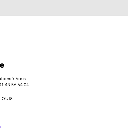
te
tions ? Vous
01 43 56 64 04
Louis
il