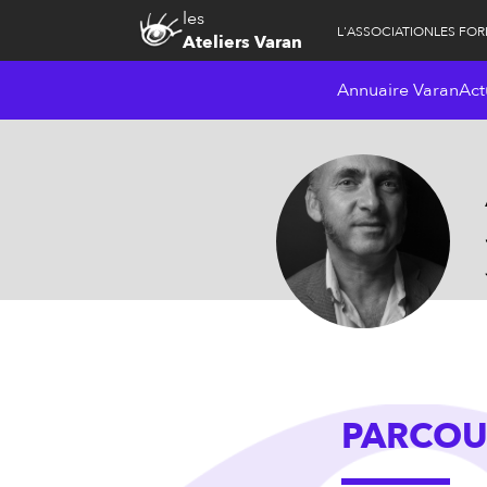
les
L'ASSOCIATION
LES FO
Ateliers Varan
Annuaire Varan
Act
PARCOU