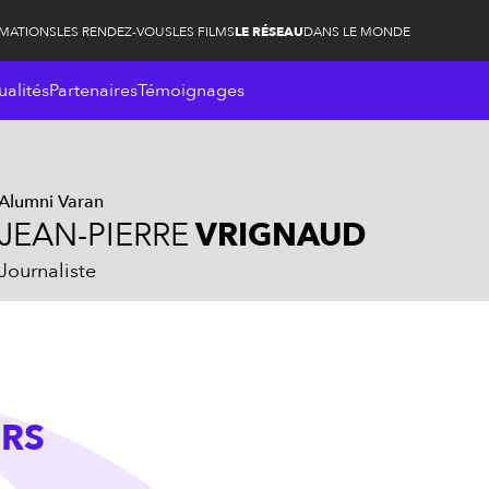
RMATIONS
LES RENDEZ-VOUS
LES FILMS
LE RÉSEAU
DANS LE MONDE
ualités
Partenaires
Témoignages
Alumni Varan
JEAN-PIERRE
VRIGNAUD
Journaliste
RS