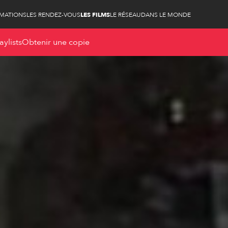
RMATIONS
LES RENDEZ-VOUS
LES FILMS
LE RÉSEAU
DANS LE MONDE
aylists
Obtenir une copie